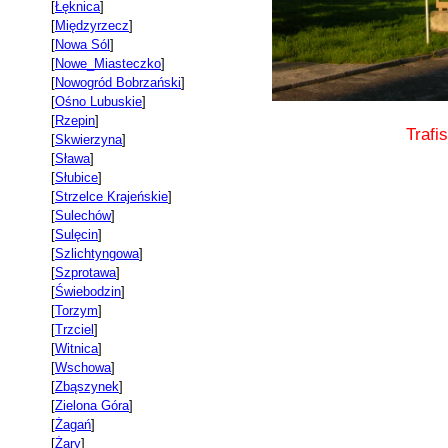
[
Łęknica
]
[
Międzyrzecz
]
[
Nowa Sól
]
[
Nowe_Miasteczko
]
[
Nowogród Bobrzański
]
[
Ośno Lubuskie
]
[
Rzepin
]
Trafi
[
Skwierzyna
]
[
Sława
]
[
Słubice
]
[
Strzelce Krajeńskie
]
[
Sulechów
]
[
Sulęcin
]
[
Szlichtyngowa
]
[
Szprotawa
]
[
Świebodzin
]
[
Torzym
]
[
Trzciel
]
[
Witnica
]
[
Wschowa
]
[
Zbąszynek
]
[
Zielona Góra
]
[
Żagań
]
[
Żary
]