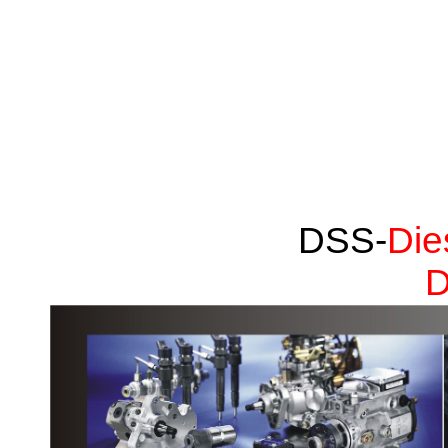
DSS-
Die
D