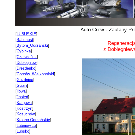
Auto Crew - Zaufany Pr
[
LUBUSKIE
]
[
Babimost
]
Regeneracj
[
Bytom_Odrzański
]
z Dobiegniewa
[
Cybinka
]
[
Czerwieńsk
]
[
Dobiegniew
]
[
Drezdenko
]
[
Gorzów_Wielkopolski
]
[
Gozdnica
]
[
Gubin
]
[
Ilowa
]
[
Jasień
]
[
Kargowa
]
[
Kostrzyn
]
[
Kożuchów
]
[
Krosno Odrzańskie
]
[
Lubniewice
]
[
Lubsko
]